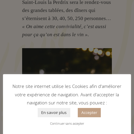
Saint-Louis la Perdrix sera le rendez-vous
des grandes tablées, des dîners qui
s’éternisent à 30, 40, 50, 250 personnes…
« On aime cette convivialité, c’est aussi
pour ça qu’on est dans le vin ».
Notre site internet utilise les Cookies afin d'améliorer
votre expérience de navigation. Avant d'accepter la
navigation sur notre site, vous pouvez :
En savoir plus
Accepter
Continuer sans accepter